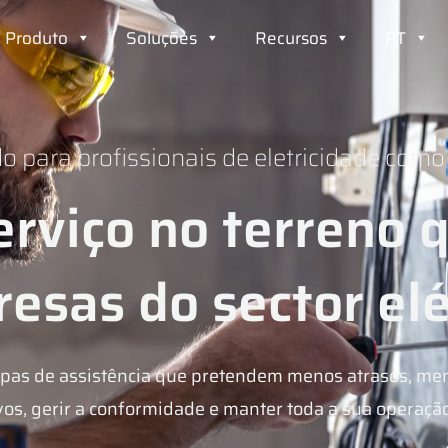
Produto
Soluções
Recursos
PT
do para profissionais de eletricidade como
rviço no terreno 
esas do sector elé
uipas de assistência que pretendem menos atrasos, men
s, gerir a conformidade e manter toda a sua operação e