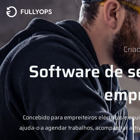
Saltar
para
o
conteúdo
Cria
Software de se
empr
Concebido para empreiteiros eléctricos e eq
ajuda-o a agendar trabalhos, acompanhar activo