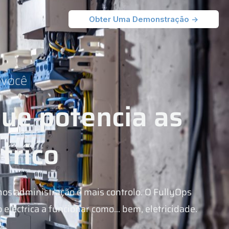
Obter Uma Demonstração ->
 você
que potencia as
trico
os administração e mais controlo. O FullyOps
léctrica a funcionar como... bem, eletricidade.