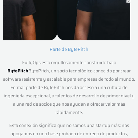
Parte de BytePitch
FullyOps está orgullosamente construido bajo
BytePitch
BytePitch, un socio tecnológico conocido por crear
software resistente y escalable para empresas de todo el mundo.
Formar parte de BytePitch nos da acceso a una cultura de
ingeniería excepcional, a talentos de desarrollo de primer nivel y
a una red de socios que nos ayudan a ofrecer valor más
rápidamente.
Esta conexión significa que no somos una startup más: nos
apoyamos en una base probada de entrega de productos,