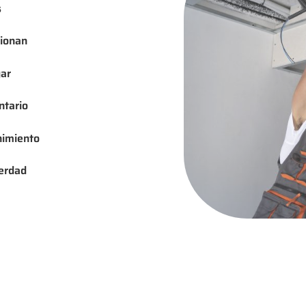
s
cionan
gar
ntario
nimiento
verdad
s