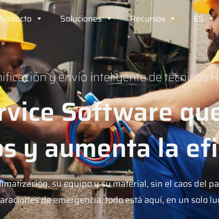
Producto
Soluciones
Recursos
ES
ificación y envío inteligente de técnicos
vice Software que
os y aumenta la efi
imatización, su equipo y su material, sin el caos del 
araciones de emergencia, todo está aquí, en un solo lu