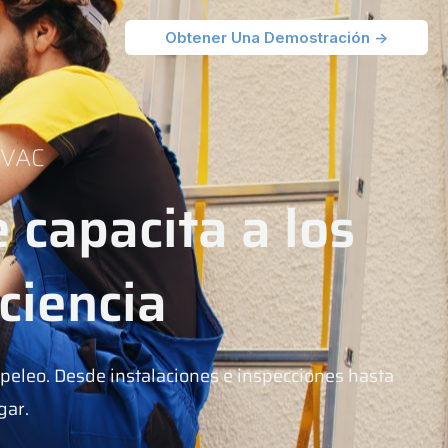
Obtener Una Demostración ->
 HVAC
 capacita a los
ciencia
papeleo. Desde instalaciones e inspecciones hasta
gar.