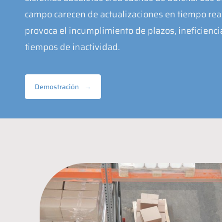
campo carecen de actualizaciones en tiempo real
provoca el incumplimiento de plazos, ineficienci
tiempos de inactividad.
Demostración
→