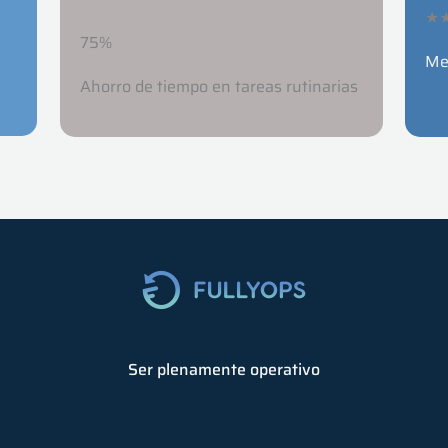
★
75%
Mej
Ahorro de tiempo en tareas rutinarias
Ser plenamente operativo