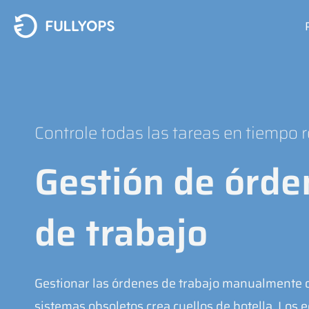
Ir
al
contenido
Controle todas las tareas en tiempo r
Gestión de órde
de trabajo
Gestionar las órdenes de trabajo manualmente 
sistemas obsoletos crea cuellos de botella. Los 