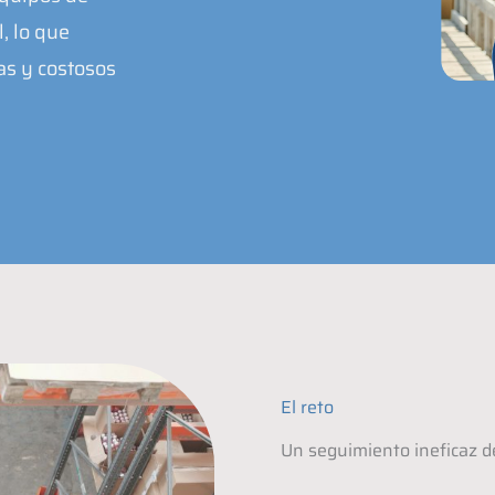
, lo que
as y costosos
El reto
Un seguimiento ineficaz de